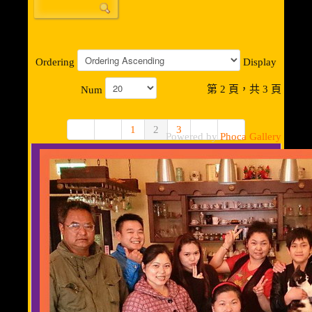
Ordering
Display
第 2 頁，共 3 頁
Num
1
2
3
Powered by
Phoca Gallery