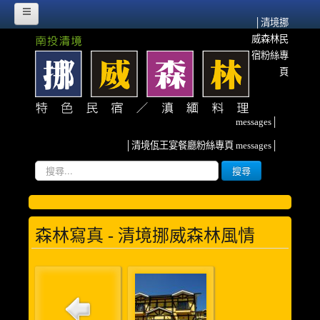
│清境挪
威森林民
HOME
宿粉絲專
挪威故事
頁
挪威森林的源起
messages│
流離異域‧農墾清境
│清境佤王宴餐廳粉絲專頁 messages│
紀念佤族HERO~阿媽
搜
搜尋
尋...
雲南、清境與我
挪威臉書散記
森林寫真 - 清境挪威森林風情
森林寫真
客房介紹
甜蜜雙人房(2人)