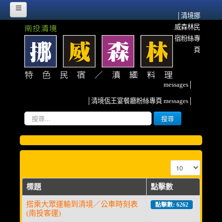
│清境挪
威森林民
HOME
宿粉絲專
挪威故事
頁
挪威森林的源起
messages│
流離異域‧農墾清境
│清境佤王宴餐廳粉絲專頁 messages│
紀念佤族HERO~阿媽
搜
搜尋
尋...
雲南、清境與我
挪威臉書散記
顯示數目
森林寫真
標題
點擊數
客房介紹
搭乘大眾運輸到清境／公車時刻表
點擊數: 6262
(南投客運)
甜蜜雙人房(2人)