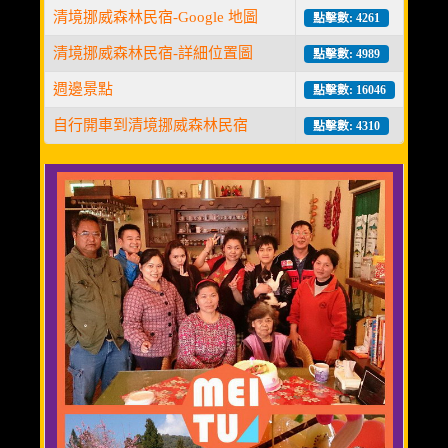
清境挪威森林民宿-Google 地圖
點擊數: 4261
溫馨三人房(3人)
清境挪威森林民宿-詳細位置圖
點擊數: 4989
優質親子房(4人)
週邊景點
點擊數: 16046
精緻全家福(6人)
自行開車到清境挪威森林民宿
點擊數: 4310
渡假小木屋(6人)
美食餐廳
週邊景點
清境旅遊導覽圖
交通資訊
相關連結