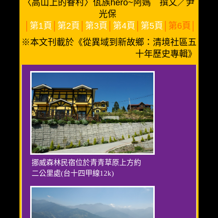
〈高山上的眷村〉佤族hero~阿媽 撰文／尹
光保
│
第1頁
│
第2頁
│
第3頁
│
第4頁
│
第5頁
│第6頁│
※本文刊載於《從異域到新故鄉：清境社區五
十年歷史專輯》
挪威森林民宿位於青青草原上方約
二公里處(台十四甲線12k)