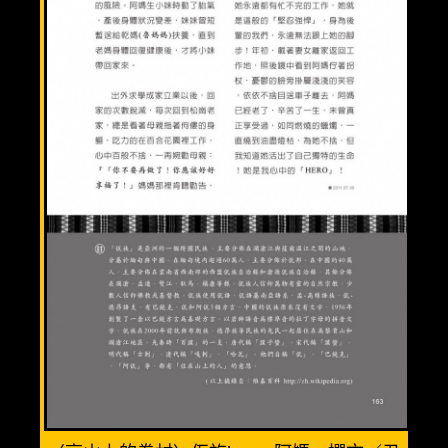
溫馨三人房(3人)
優質親子房(4人)
精緻全家福(6人)
渡假小木屋(6人)
美食餐廳
週邊景點
清境旅遊導覽圖
交通資訊
相關連結