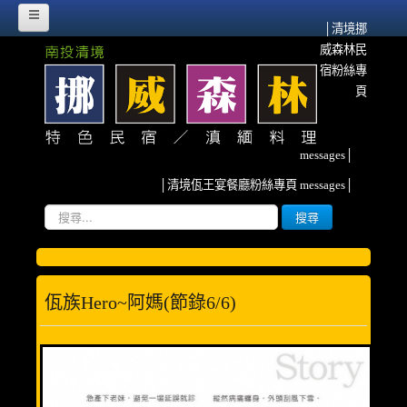
│清境挪
威森林民
HOME
宿粉絲專
挪威故事
頁
挪威森林的源起
messages│
流離異域‧農墾清境
│清境佤王宴餐廳粉絲專頁 messages│
紀念佤族HERO~阿媽
搜
搜尋
尋...
雲南、清境與我
挪威臉書散記
佤族hero~阿媽(節錄6/6)
森林寫真
客房介紹
甜蜜雙人房(2人)