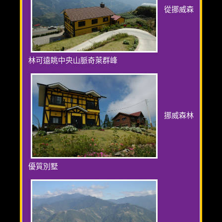
從挪威森
林可遠眺中央山脈奇萊群峰
挪威森林
優質別墅