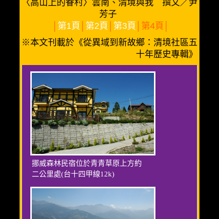
〈高山上的眷村〉雲南、清境與我 撰文／尹
芳子
│
第1頁
│
第2頁
│
第3頁
│第4頁│
※本文刊載於《從異域到新故鄉：清境社區五
十年歷史專輯》
挪威森林民宿位於青青草原上方約
二公里處(台十四甲線12k)