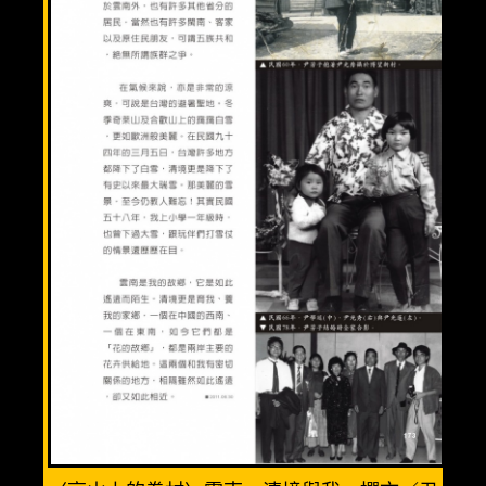
溫馨三人房(3人)
優質親子房(4人)
精緻全家福(6人)
渡假小木屋(6人)
美食餐廳
週邊景點
清境旅遊導覽圖
交通資訊
相關連結