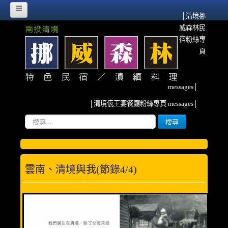
│清境挪
威森林民
HOME
宿粉絲專
挪威故事
頁
挪威森林的源起
messages│
流離異域‧農墾清境
│清境佤王宴餐廳粉絲專頁 messages│
紀念佤族HERO~阿媽
搜
搜尋
尋...
雲南、清境與我
挪威臉書散記
雲南、清境與我(節錄4/4)
森林寫真
客房介紹
甜蜜雙人房(2人)