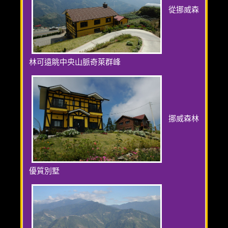
從挪威森
林可遠眺中央山脈奇萊群峰
挪威森林
優質別墅