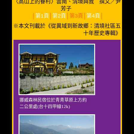
〈高山上的眷村〉雲南、清境與我 撰文／尹
芳子
│
第1頁
│
第2頁
│第3頁│
第4頁
│
※本文刊載於《從異域到新故鄉：清境社區五
十年歷史專輯》
挪威森林民宿位於青青草原上方約
二公里處(台十四甲線12k)