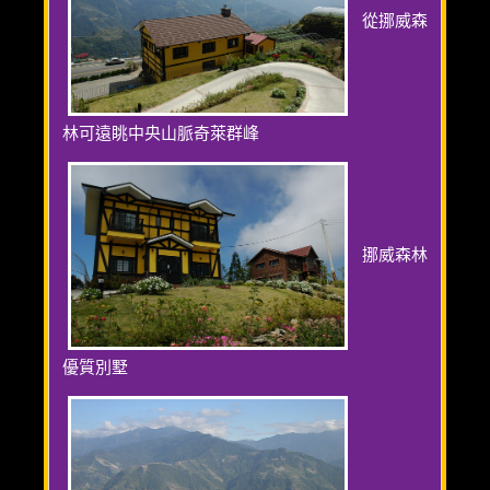
從挪威森
林可遠眺中央山脈奇萊群峰
挪威森林
優質別墅