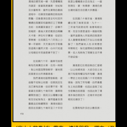
溫馨三人房(3人)
優質親子房(4人)
精緻全家福(6人)
渡假小木屋(6人)
美食餐廳
週邊景點
清境旅遊導覽圖
交通資訊
相關連結