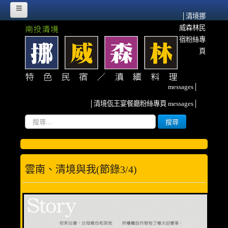
│清境挪
威森林民
HOME
宿粉絲專
挪威故事
頁
挪威森林的源起
messages│
流離異域‧農墾清境
│清境佤王宴餐廳粉絲專頁 messages│
紀念佤族HERO~阿媽
搜
搜尋
尋...
雲南、清境與我
挪威臉書散記
雲南、清境與我(節錄3/4)
森林寫真
客房介紹
甜蜜雙人房(2人)